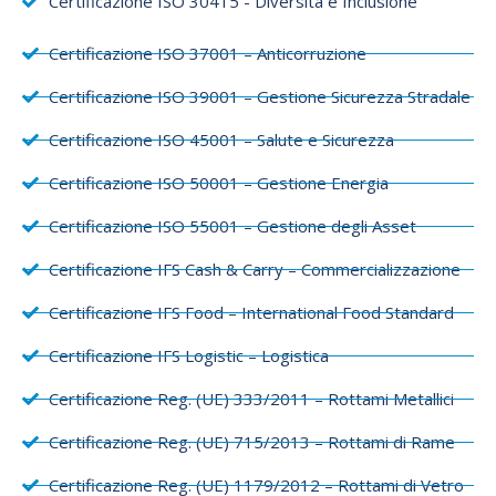
Certificazione ISO 30415 - Diversità e Inclusione
Certificazione ISO 37001 – Anticorruzione
Certificazione ISO 39001 – Gestione Sicurezza Stradale
Certificazione ISO 45001 – Salute e Sicurezza
Certificazione ISO 50001 – Gestione Energia
Certificazione ISO 55001 – Gestione degli Asset
Certificazione IFS Cash & Carry – Commercializzazione
Certificazione IFS Food – International Food Standard
Certificazione IFS Logistic – Logistica
Certificazione Reg. (UE) 333/2011 – Rottami Metallici
Certificazione Reg. (UE) 715/2013 – Rottami di Rame
Certificazione Reg. (UE) 1179/2012 – Rottami di Vetro