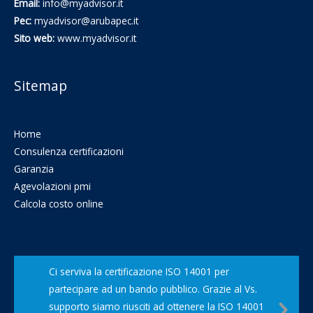
Email:
info@myadvisor.it
Pec:
myadvisor@arubapec.it
Sito web:
www.myadvisor.it
Sitemap
Home
Consulenza certificazioni
Garanzia
Agevolazioni pmi
Calcola costo online
Ci serviva la certificazione ISO 14001 per
partecipare ad un bando pubblico. Grazie al Vs.
Nex
supporto siamo riusciti ad ottenere la ISO 14001