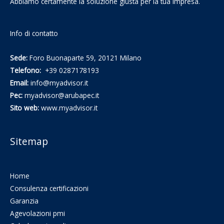
Abbiamo certamente la soluzione giusta per la tua impresa.
Info di contatto
Sede:
Foro Buonaparte 59, 20121 Milano
Telefono:
+39 0287178193
Email:
info@myadvisor.it
Pec:
myadvisor@arubapec.it
Sito web:
www.myadvisor.it
Sitemap
Home
Consulenza certificazioni
Garanzia
Agevolazioni pmi